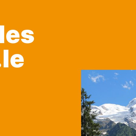
des
le
!