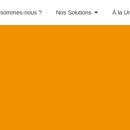
 sommes-nous ?
Nos Solutions
À la U