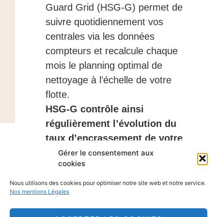
Guard Grid (HSG-G) permet de
suivre quotidiennement vos
centrales via les données
compteurs et recalcule chaque
mois le planning optimal de
nettoyage à l’échelle de votre
flotte.
HSG-G contrôle ainsi
régulièrement l’évolution du
taux d’encrassement de votre
parc PV et affine le calendrier
Gérer le consentement aux
cookies
optimisé de nettoyage
au fur et à
mesure qu’il accumule des
Nous utilisons des cookies pour optimiser notre site web et notre service.
Nos mentions Légales
informations sur l’ensemble d’un
parc. Vous disposez ainsi à tout