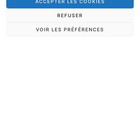
ACCEPTER LES COOKIES
moment d’une vue future sur les
besoins de nettoyages,
actualisée
REFUSER
automatiquement grâce à vos
VOIR LES PRÉFÉRENCES
données
et qui permet à vos
équipes ou sous-traitants de
planifier et optimiser leurs
interventions de nettoyages.
En définitive, la question du
nettoyage des installations
photovoltaïques ne se
résume plus à une simple
routine fixée arbitrairement,