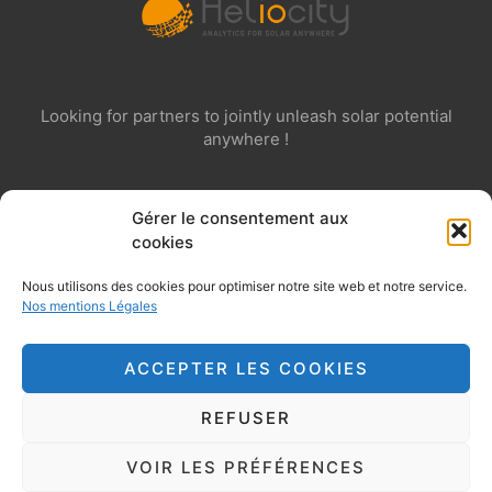
Looking for partners to jointly unleash solar potential
anywhere !
Gérer le consentement aux
cookies
Nous utilisons des cookies pour optimiser notre site web et notre service.
© 2020 Heliocity. All rights reserved
Nos mentions Légales
Mentions légales
ACCEPTER LES COOKIES
REFUSER
Copyright 2026 © All rights Reserved. Design by Cerf à
VOIR LES PRÉFÉRENCES
Lunettes France