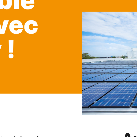
ble
avec
 !