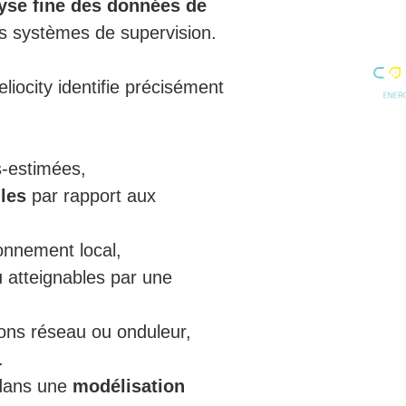
yse fine des données de
les systèmes de supervision.
iocity identifie précisément
-estimées,
les
par rapport aux
ronnement local,
u atteignables par une
ions réseau ou onduleur,
.
 dans une
modélisation