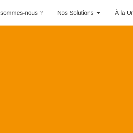
 sommes-nous ?
Nos Solutions
À la U