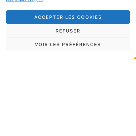
Dans un contexte de
compression des marges sur
ACCEPTER LES COOKIES
les actifs
REFUSER
Heliocity sélectionnée dans l’Open
VOIR LES PRÉFÉRENCES
Call COSMIC pour transformer la
maintenance prédictive des
centrales photovoltaïques
Heliocity est fière d’annoncer
sa sélection dans l’Open Call
du
Helio Smart Guard-Grid est dans PV
Magazine France.
Notre nouvel outil Helio Smart
Guard-Grid a fait l’objet d’un