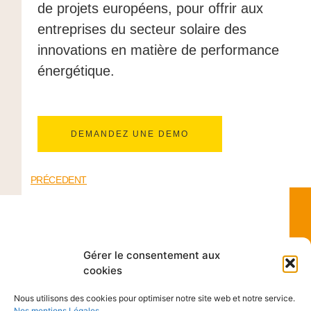
de projets européens, pour offrir aux
entreprises du secteur solaire des
innovations en matière de performance
énergétique.
DEMANDEZ UNE DEMO
PRÉCEDENT
Article similaires
Gérer le consentement aux
cookies
Nous utilisons des cookies pour optimiser notre site web et notre service.
To clean or not to clean ?
Nos mentions Légales